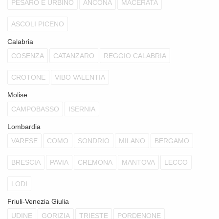
PESARO E URBINO
ANCONA
MACERATA
ASCOLI PICENO
Calabria
COSENZA
CATANZARO
REGGIO CALABRIA
CROTONE
VIBO VALENTIA
Molise
CAMPOBASSO
ISERNIA
Lombardia
VARESE
COMO
SONDRIO
MILANO
BERGAMO
BRESCIA
PAVIA
CREMONA
MANTOVA
LECCO
LODI
Friuli-Venezia Giulia
UDINE
GORIZIA
TRIESTE
PORDENONE