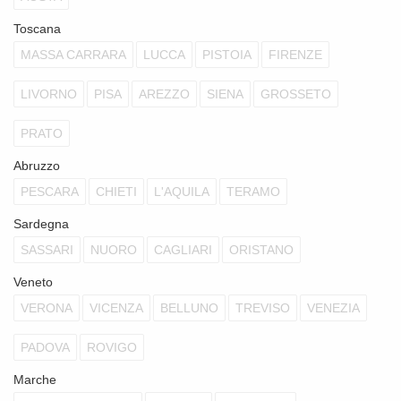
Toscana
MASSA CARRARA
LUCCA
PISTOIA
FIRENZE
LIVORNO
PISA
AREZZO
SIENA
GROSSETO
PRATO
Abruzzo
PESCARA
CHIETI
L'AQUILA
TERAMO
Sardegna
SASSARI
NUORO
CAGLIARI
ORISTANO
Veneto
VERONA
VICENZA
BELLUNO
TREVISO
VENEZIA
PADOVA
ROVIGO
Marche