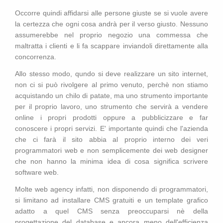
Occorre quindi affidarsi alle persone giuste se si vuole avere
la certezza che ogni cosa andrà per il verso giusto. Nessuno
assumerebbe nel proprio negozio una commessa che
maltratta i clienti e li fa scappare inviandoli direttamente alla
concorrenza.
Allo stesso modo, qundo si deve realizzare un sito internet,
non ci si può rivolgere al primo venuto, perchè non stiamo
acquistando un chilo di patate, ma uno strumento importante
per il proprio lavoro, uno strumento che servirà a vendere
online i propri prodotti oppure a pubblicizzare e far
conoscere i propri servizi. E' importante quindi che l'azienda
che ci farà il sito abbia al proprio interno dei veri
programmatori web e non semplicemente dei web designer
che non hanno la minima idea di cosa significa scrivere
software web.
Molte web agency infatti, non disponendo di programmatori,
si limitano ad installare CMS gratuiti e un template grafico
adatto a quel CMS senza preoccuparsi nè della
progettazione del database e ancora meno dell'efficienza