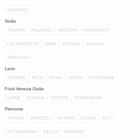
SALERNO
Sicilia
TRAPANI
PALERMO
MESSINA
AGRIGENTO
CALTANISETTA
ENNA
CATANIA
RAGUSA
SIRACUSA
Lazio
VITERBO
RIETI
ROMA
LATINA
FROSINONE
Friuli-Venezia Giulia
UDINE
GORIZIA
TRIESTE
PORDENONE
Piemonte
TORINO
VERCELLI
NOVARA
CUNEO
ASTI
ALESSANDRIA
BIELLA
VERBANO