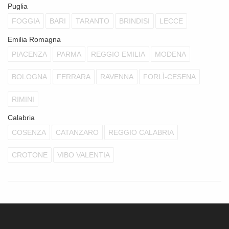
Puglia
FOGGIA
BARI
TARANTO
BRINDISI
LECCE
Emilia Romagna
PIACENZA
PARMA
REGGIO EMILIA
MODENA
BOLOGNA
FERRARA
RAVENNA
FORLÌ-CESENA
RIMINI
Calabria
COSENZA
CATANZARO
REGGIO CALABRIA
CROTONE
VIBO VALENTIA