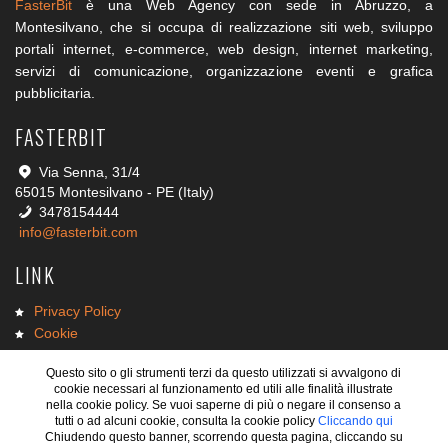
FasterBit
è una Web Agency con sede in Abruzzo, a
Montesilvano, che si occupa di realizzazione siti web, sviluppo
portali internet, e-commerce, web design, internet marketing,
servizi di comunicazione, organizzazione eventi e grafica
pubblicitaria.
FASTERBIT
Via Senna, 31/4
65015 Montesilvano - PE (Italy)
3478154444
info@fasterbit.com
LINK
Privacy Policy
Cookie
Lavora con noi
Questo sito o gli strumenti terzi da questo utilizzati si avvalgono di
Diventa FB Point
cookie necessari al funzionamento ed utili alle finalità illustrate
nella cookie policy. Se vuoi saperne di più o negare il consenso a
tutti o ad alcuni cookie, consulta la cookie policy
Cliccando qui
Chiudendo questo banner, scorrendo questa pagina, cliccando su