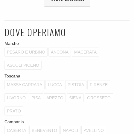
DOVE OPERIAMO
Marche
PESARO E URBINO
ANCONA
MACERATA
ASCOLI PICENO
Toscana
MASSA CARRARA
LUCCA
PISTOIA
FIRENZE
LIVORNO
PISA
AREZZO
SIENA
GROSSETO
PRATO
Campania
CASERTA
BENEVENTO
NAPOLI
AVELLINO