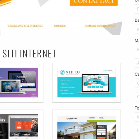
U
Ba
M
 SITI INTERNET
Ca
T