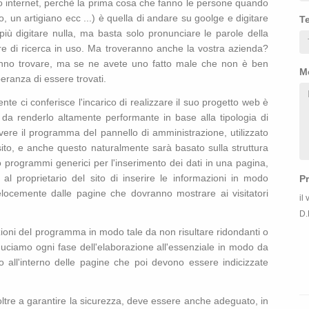
 internet, perchè la prima cosa che fanno le persone quando
 un artigiano ecc ...) è quella di andare su goolge e digitare
T
iù digitare nulla, ma basta solo pronunciare le parole della
 di ricerca in uso. Ma troveranno anche la vostra azienda?
tranno trovare, ma se ne avete uno fatto male che non è ben
M
eranza di essere trovati.
te ci conferisce l'incarico di realizzare il suo progetto web è
 da renderlo altamente performante in base alla tipologia di
ivere il programma del pannello di amministrazione, utilizzato
o sito, e anche questo naturalmente sarà basato sulla struttura
 programmi generici per l'inserimento dei dati in una pagina,
 proprietario del sito di inserire le informazioni in modo
P
elocemente dalle pagine che dovranno mostrare ai visitatori
il
D.
zioni del programma in modo tale da non risultare ridondanti o
duciamo ogni fase dell'elaborazione all'essenziale in modo da
all'interno delle pagine che poi devono essere indicizzate
 oltre a garantire la sicurezza, deve essere anche adeguato, in