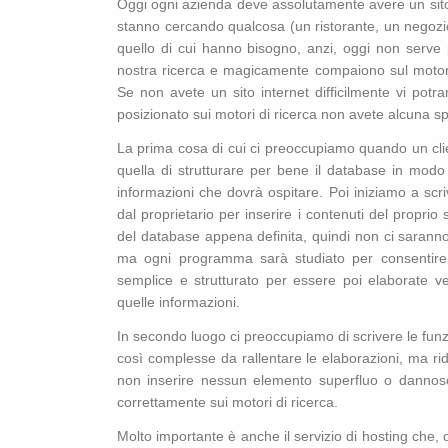
Oggi ogni azienda deve assolutamente avere un sito
stanno cercando qualcosa (un ristorante, un negozio,
quello di cui hanno bisogno, anzi, oggi non serve p
nostra ricerca e magicamente compaiono sul motore
Se non avete un sito internet difficilmente vi po
posizionato sui motori di ricerca non avete alcuna sp
La prima cosa di cui ci preoccupiamo quando un clien
quella di strutturare per bene il database in modo
informazioni che dovrà ospitare. Poi iniziamo a scr
dal proprietario per inserire i contenuti del propri
del database appena definita, quindi non ci saranno
ma ogni programma sarà studiato per consentire al
semplice e strutturato per essere poi elaborate v
quelle informazioni.
In secondo luogo ci preoccupiamo di scrivere le fun
così complesse da rallentare le elaborazioni, ma ri
non inserire nessun elemento superfluo o dannoso 
correttamente sui motori di ricerca.
Molto importante è anche il servizio di hosting che,