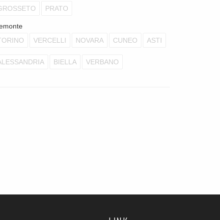
GROSSETO
PRATO
iemonte
TORINO
VERCELLI
NOVARA
CUNEO
ASTI
ALESSANDRIA
BIELLA
VERBANO