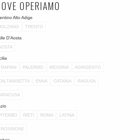
DOVE OPERIAMO
entino Alto Adige
BOLZANO
TRENTO
lle D'Aosta
AOSTA
cilia
TRAPANI
PALERMO
MESSINA
AGRIGENTO
CALTANISETTA
ENNA
CATANIA
RAGUSA
SIRACUSA
zio
VITERBO
RIETI
ROMA
LATINA
FROSINONE