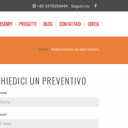
+39 3478154444
Seguici su
ESEMPI
PROGETTI
BLOG
CONTATTACI
CERCA
Home
Realizzazione siti web Savona
CHIEDICI UN PREVENTIVO
ome
mail