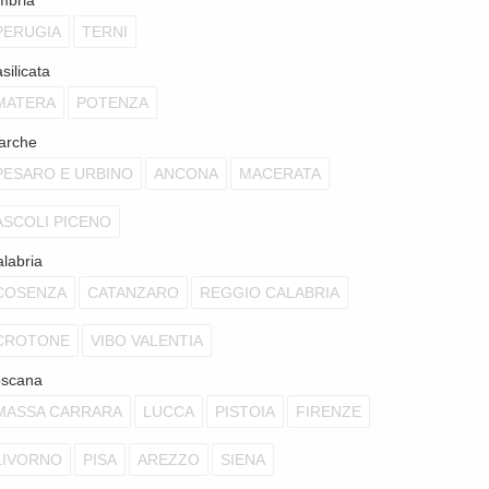
mbria
PERUGIA
TERNI
silicata
MATERA
POTENZA
arche
PESARO E URBINO
ANCONA
MACERATA
ASCOLI PICENO
labria
COSENZA
CATANZARO
REGGIO CALABRIA
CROTONE
VIBO VALENTIA
oscana
MASSA CARRARA
LUCCA
PISTOIA
FIRENZE
LIVORNO
PISA
AREZZO
SIENA