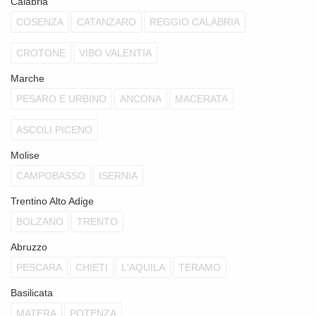
Calabria
COSENZA
CATANZARO
REGGIO CALABRIA
CROTONE
VIBO VALENTIA
Marche
PESARO E URBINO
ANCONA
MACERATA
ASCOLI PICENO
Molise
CAMPOBASSO
ISERNIA
Trentino Alto Adige
BOLZANO
TRENTO
Abruzzo
PESCARA
CHIETI
L'AQUILA
TERAMO
Basilicata
MATERA
POTENZA