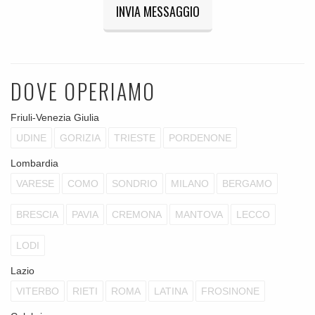
INVIA MESSAGGIO
DOVE OPERIAMO
Friuli-Venezia Giulia
UDINE
GORIZIA
TRIESTE
PORDENONE
Lombardia
VARESE
COMO
SONDRIO
MILANO
BERGAMO
BRESCIA
PAVIA
CREMONA
MANTOVA
LECCO
LODI
Lazio
VITERBO
RIETI
ROMA
LATINA
FROSINONE