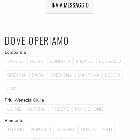
INVIA MESSAGGIO
DOVE OPERIAMO
Lombardia
VARESE
COMO
SONDRIO
MILANO
BERGAMO
BRESCIA
PAVIA
CREMONA
MANTOVA
LECCO
LODI
Friuli-Venezia Giulia
UDINE
GORIZIA
TRIESTE
PORDENONE
Piemonte
TORINO
VERCELLI
NOVARA
CUNEO
ASTI