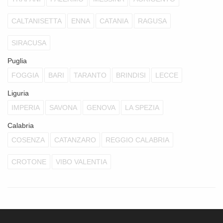
CALTANISETTA
ENNA
CATANIA
RAGUSA
SIRACUSA
Puglia
FOGGIA
BARI
TARANTO
BRINDISI
LECCE
Liguria
IMPERIA
SAVONA
GENOVA
LA SPEZIA
Calabria
COSENZA
CATANZARO
REGGIO CALABRIA
CROTONE
VIBO VALENTIA