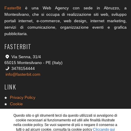
FasterBit
è una Web Agency con sede in Abruzzo, a
Montesilvano, che si occupa di realizzazione siti web, sviluppo
portali internet, e-commerce, web design, internet marketing,
servizi di comunicazione, organizzazione eventi e grafica
pubblicitaria.
FASTERBIT
Via Senna, 31/4
65015 Montesilvano - PE (Italy)
3478154444
info@fasterbit.com
LINK
Privacy Policy
Cookie
Lavora con noi
Questo sito o gli strumenti terzi da questo utilizzati si avvalgono di
Diventa FB Point
cookie necessari al funzionamento ed utili alle finalità illustrate
nella cookie policy. Se vuoi saperne di più o negare il consenso a
tutti o ad alcuni cookie, consulta la cookie policy
Cliccando qui