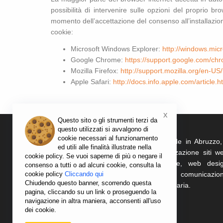
possibilità di intervenire sulle opzioni del proprio b
momento dell’accettazione del consenso all’installazione
cookie:
Microsoft Windows Explorer:
http://windows.mic
Google Chrome:
https://support.google.com/c
Mozilla Firefox:
http://support.mozilla.org/en-
Apple Safari:
http://docs.info.apple.com/article.
x
Questo sito o gli strumenti terzi da
questo utilizzati si avvalgono di
cookie necessari al funzionamento
FasterBit
è una Web Agency con sede in Abruzzo,
ed utili alle finalità illustrate nella
Montesilvano, che si occupa di realizzazione siti w
cookie policy. Se vuoi saperne di più o negare il
sviluppo portali internet, e-commerce, web desig
consenso a tutti o ad alcuni cookie, consulta la
cookie policy
internet marketing, servizi di comunicazion
Cliccando qui
Chiudendo questo banner, scorrendo questa
organizzazione eventi e grafica pubblicitaria.
pagina, cliccando su un link o proseguendo la
navigazione in altra maniera, acconsenti all'uso
dei cookie.