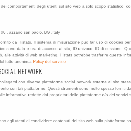
si dei comportamenti degli utenti sul sito web a solo scopo statistico, c
 96 , azzano san paolo, BG ,Italy
fornito da Histats. Il sistema di misurazione può far uso di cookies p
ies sono data e ora di accesso al sito, ID univoco, ID di sessione. Que
Web, alle attività di web marketing. Histats potrebbe trasferire queste in
del tutto anonima.
Policy del servizio
SOCIAL NETWORK
i collegarsi con diverse piattaforme social network esterne al sito stess
amento con tali piattaforme. Questi strumenti sono molto spesso forniti d
e informative redatte dai proprietari delle piattaforme e/o dei servizi ste
no agli utenti di condividere contenuti del sito web sulla piattaforma so