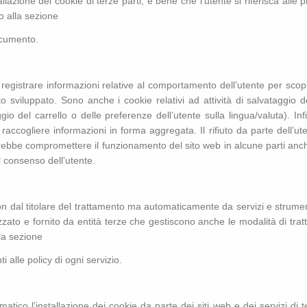
allazione dei cookie di terze parti, è bene che l’utente si riferisca alle p
io alla sezione
ocumento.
er registrare informazioni relative al comportamento dell’utente per sc
tato sviluppato. Sono anche i cookie relativi ad attività di salvataggi
o del carrello o delle preferenze dell’utente sulla lingua/valuta). Infi
 raccogliere informazioni in forma aggregata. Il rifiuto da parte dell’u
rebbe compromettere il funzionamento del sito web in alcune parti anch
il consenso dell’utente.
n dal titolare del trattamento ma automaticamente da servizi e strumenti uti
zzato e fornito da entità terze che gestiscono anche le modalità di tratt
la sezione
ti alle policy di ogni servizio.
ico l’installazione dei cookie da parte dei siti web e dei servizi di te