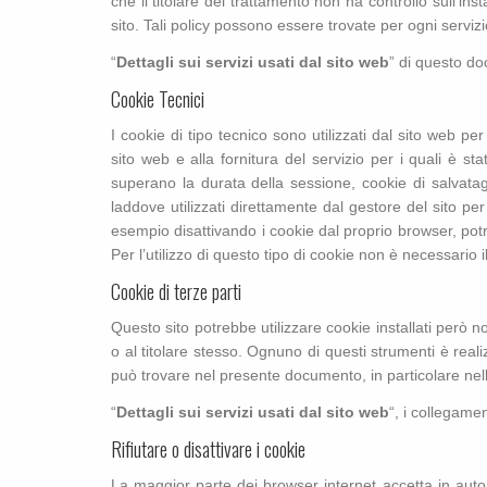
che il titolare del trattamento non ha controllo sull’inst
sito. Tali policy possono essere trovate per ogni serviz
“
Dettagli sui servizi usati dal sito web
” di questo d
Cookie Tecnici
I cookie di tipo tecnico sono utilizzati dal sito web p
sito web e alla fornitura del servizio per i quali è s
superano la durata della sessione, cookie di salvataggi
laddove utilizzati direttamente dal gestore del sito per
esempio disattivando i cookie dal proprio browser, pot
Per l’utilizzo di questo tipo di cookie non è necessario 
Cookie di terze parti
Questo sito potrebbe utilizzare cookie installati però no
o al titolare stesso. Ognuno di questi strumenti è reali
può trovare nel presente documento, in particolare nel
“
Dettagli sui servizi usati dal sito web
“, i collegamen
Rifiutare o disattivare i cookie
La maggior parte dei browser internet accetta in automat