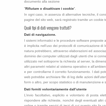
documento alla sezione
“
Rifiutare o disattivare i cookie
“.
In ogni caso, in assenza di alternative tecniche, il co
pagine del sito web, sarà registrato tramite un cookie t
Quali tipi di dati vengono trattati?
Dati di navigazione.
I sistemi informatici e le procedure software preposte 
è implicita nell’uso dei protocolli di comunicazione di 
natura potrebbero, attraverso elaborazioni ed associazion
dominio dei computer utilizzati dagli utenti che si connet
utilizzato nel sottoporre la richiesta al server, la dimen
altri parametri relativi al sistema operativo e all’ambien
e per controllarne il corretto funzionamento. I dati potr
web potrebbe archiviare file di log delle azioni dell’ute
form o altro, per scopo statistico o di manutenzione e s
Dati forniti volontariamente dall’utente
L’invio facoltativo, esplicito e volontario di posta el
rispondere alle richieste, nonché degli eventuali altri 
online o tramite servizi di terzi di cui questo sito fa u