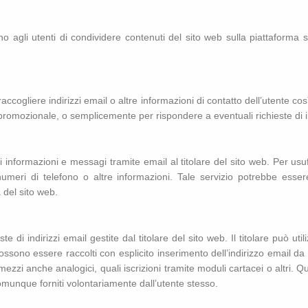
no agli utenti di condividere contenuti del sito web sulla piattaforma so
raccogliere indirizzi email o altre informazioni di contatto dell’utente co
e promozionale, o semplicemente per rispondere a eventuali richieste di 
i informazioni e messagi tramite email al titolare del sito web. Per usuf
meri di telefono o altre informazioni. Tale servizio potrebbe essere
à del sito web.
te di indirizzi email gestite dal titolare del sito web. Il titolare può uti
 possono essere raccolti con esplicito inserimento dell’indirizzo email da 
mezzi anche analogici, quali iscrizioni tramite moduli cartacei o altri. Q
unque forniti volontariamente dall’utente stesso.