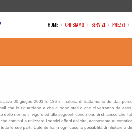
HOME
CHI SIAMO
SERVIZI
PREZZI
islativo 30 giugno 2003 n. 196 in materia di trattamento dei dati per
onali che lo riguardano e che ci sono stati o che ci verranno da esso o
tto delle norme in vigore ed alle seguenti condizioni. Si chiarisce che l
he continui a utilizzare i servizi offerti dal sito, acconsente automatica
tutte le sue parti. L’utente ha in ogni caso la possibilità di rifiutare o d