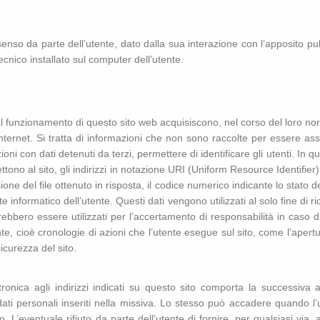
nsenso da parte dell’utente, dato dalla sua interazione con l’apposito pu
ecnico installato sul computer dell’utente.
al funzionamento di questo sito web acquisiscono, nel corso del loro norm
Internet. Si tratta di informazioni che non sono raccolte per essere ass
i con dati detenuti da terzi, permettere di identificare gli utenti. In ques
tono al sito, gli indirizzi in notazione URI (Uniform Resource Identifier) d
sione del file ottenuto in risposta, il codice numerico indicante lo stato 
te informatico dell’utente. Questi dati vengono utilizzati al solo fine di 
ebbero essere utilizzati per l’accertamento di responsabilità in caso di 
nte, cioè cronologie di azioni che l’utente esegue sul sito, come l’apertu
icurezza del sito.
ettronica agli indirizzi indicati su questo sito comporta la successiva 
dati personali inseriti nella missiva. Lo stesso può accadere quando l’ut
so. L’eventuale rifiuto da parte dell’utente di fornire, per qualsiasi vi