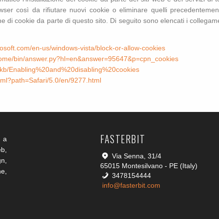
rowser così da rifiutare nuovi cookie o eliminare quelli precedenteme
 di cookie da parte di questo sito. Di seguito sono elencati i collegame
rosoft.com/en-us/windows-vista/block-or-allow-cookies
hrome/bin/answer.py?hl=en&answer=95647&p=cpn_cookies
US/kb/Enabling%20and%20disabling%20cookies
html?path=Safari/5.0/en/9277.html
FASTERBIT
 a
eb,
Via Senna, 31/4
n,
65015 Montesilvano - PE (Italy)
e,
3478154444
info@fasterbit.com