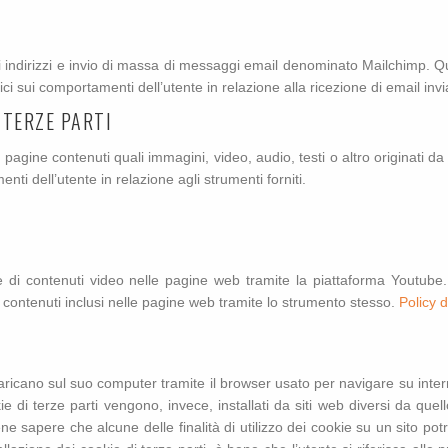
 di indirizzi e invio di massa di messaggi email denominato Mailchimp. Q
ci sui comportamenti dell’utente in relazione alla ricezione di email inv
 TERZE PARTI
 pagine contenuti quali immagini, video, audio, testi o altro originati d
i dell’utente in relazione agli strumenti forniti.
one di contenuti video nelle pagine web tramite la piattaforma Youtube
i contenuti inclusi nelle pagine web tramite lo strumento stesso.
Policy d
te scaricano sul suo computer tramite il browser usato per navigare su inter
okie di terze parti vengono, invece, installati da siti web diversi da quel
 bene sapere che alcune delle finalità di utilizzo dei cookie su un sito p