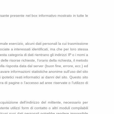
lsante presente nel box informativo mostrato in tutte le
ale esercizio, alcuni dati personali la cui trasmissione
ociate a interessati identificati, ma che per loro stessa
ta categoria di dati rientrano gli indirizzi IP o i nomi a
elle risorse richieste, l’orario della richiesta, il metodo
della risposta data dal server (buon fine, errore, ecc.) ed
ricavare informazioni statistiche anonime sull’uso del sito
ipotetici reati informatici ai danni del sito. Questo sito
ra di pagine o l’accesso ad aree riservate o l’utilizzo di
acquisizione dell’indirizzo del mittente, necessario per
ente utilizzi form di contatto o altri moduli compilabili
a, alcuni suoi dati personali potrebbe rendere impossibile