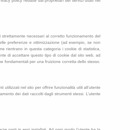
rivacy policy redatte dai proprietari dei servizi usati nel
opi strettamente necessari al corretto funzionamento del
o delle preferenze e ottimizzazione (ad esempio, se non
ne rientrano in questa categoria i cookie di statistica,
tente di accettare questo tipo di cookie dal sito web, ad
e fondamentali per una fruizione corretta dello stesso.
lizzati nel sito per offrire funzionalità utili all’utente
amento dei dati raccolti dagli strumenti stessi. L’utente
rze parti in essi installati. Ad ogni modo l’utente ha la