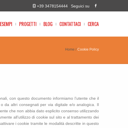
+39 3478154444
Seguici su
ESEMPI
PROGETTI
BLOG
CONTATTACI
CERCA
Home
Cookie Policy
sonali, con questo documento informiamo l’utente che il
 da altri consegnati per via digitale e/o analogica. Il
’utente che non abbia dato esplicito consenso utilizzando
mente all’utilizzo di cookie sul sito e al trattamento dei
isattivare i cookie tramite le modalità descritte in questo