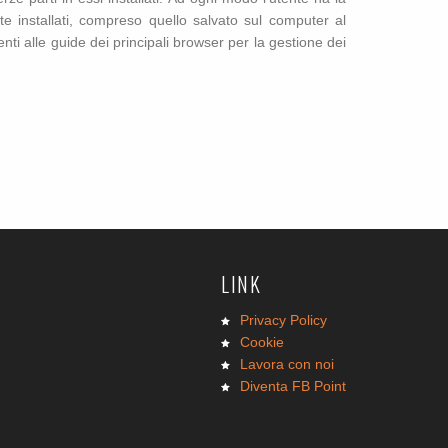
nte installati, compreso quello salvato sul computer al
nti alle guide dei principali browser per la gestione dei
LINK
Privacy Policy
Cookie
Lavora con noi
Diventa FB Point