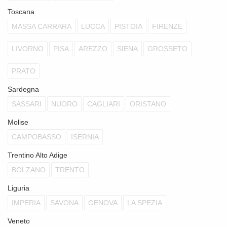
Toscana
MASSA CARRARA
LUCCA
PISTOIA
FIRENZE
LIVORNO
PISA
AREZZO
SIENA
GROSSETO
PRATO
Sardegna
SASSARI
NUORO
CAGLIARI
ORISTANO
Molise
CAMPOBASSO
ISERNIA
Trentino Alto Adige
BOLZANO
TRENTO
Liguria
IMPERIA
SAVONA
GENOVA
LA SPEZIA
Veneto