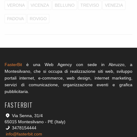
VERONA
VICENZA
BELLUNO
TREVISO
VENEZIA
PADOVA
ROVIGO
FasterBit
è una Web Agency con sede in Abruzzo, a
Montesilvano, che si occupa di realizzazione siti web, sviluppo
portali internet, e-commerce, web design, internet marketing,
servizi di comunicazione, organizzazione eventi e grafica
pubblicitaria.
FASTERBIT
Via Senna, 31/4
65015 Montesilvano - PE (Italy)
3478154444
info@fasterbit.com