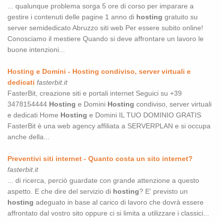
... qualunque problema sorga 5 ore di corso per imparare a
gestire i contenuti delle pagine 1 anno di
hosting
gratuito su
server semidedicato Abruzzo siti web Per essere subito online!
Conosciamo il mestiere Quando si deve affrontare un lavoro le
buone intenzioni...
Hosting
e Domini -
Hosting
condiviso, server virtuali e
dedicati
fasterbit.it
FasterBit, creazione siti e portali internet Seguici su +39
3478154444
Hosting
e Domini
Hosting
condiviso, server virtuali
e dedicati Home
Hosting
e Domini IL TUO DOMINIO GRATIS
FasterBit è una web agency affiliata a SERVERPLAN e si occupa
anche della...
Preventivi siti internet - Quanto costa un sito internet?
fasterbit.it
... di ricerca, perciò guardate con grande attenzione a questo
aspetto. E che dire del servizio di
hosting
? E' previsto un
hosting
adeguato in base al carico di lavoro che dovrà essere
affrontato dal vostro sito oppure ci si limita a utilizzare i classici...