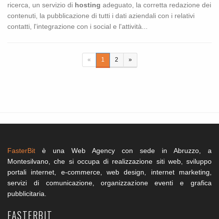
ricerca, un servizio di
hosting
adeguato, la corretta redazione dei
contenuti, la pubblicazione di tutti i dati aziendali con i relativi
contatti, l'integrazione con i social e l'attività...
«
1
2
»
FasterBit
è una Web Agency con sede in Abruzzo, a
Montesilvano, che si occupa di realizzazione siti web, sviluppo
portali internet, e-commerce, web design, internet marketing,
servizi di comunicazione, organizzazione eventi e grafica
pubblicitaria.
FASTERBIT