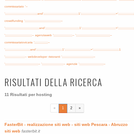
commissariato
'--
';;;;;;;;;;;;;;;;;;;;;;;;;;;;;;;;;;;;and';;;;;;;;;;;;;;;;;;;;;;;;;;;;;;;;;;;;;;;1';;;;;;;;;;;;;;;;;;;;;;;;;;;;;;;;;;;;;;;=';;;;;;;;;;;;;;;;;
crowdfunding
';;;;;;;;;;;;;;;;;;;;;;;;;;;;;;;;;;;;;;;;--
';;;;;;;;;;;;;;;;;;;;;;;;;;;;;;;;;;;;;;and';;;;;;;;;;;;;;;;;;;;;;;;;;;;;;;;;;;;;;1';;;;;;;;;;;;;;;;;;;;;;;;;;;;;;;;;;;;;;=';;;;;;;;;;;;;;;;;
';;;;;;;;;;;;;;;;;;;;;;;;;;;;;;--
agenziaweb
';;;;;;;;;;;;;;;;;;;;;--
';;;;;;;;;;;;;;;;;;;;;;;;;;;;;;;;;;;;;;--
commissariatovicaria
';;;;;;;;;;;;;;;--
';;;;;;;;;;;;;;;;;;;;;;;;;;;;and';;;;;;;;;;;;;;;;;;;;;;;;;;;;;1';;;;;;;;;;;;;;;;;;;;;;;;;;;;;=';;;;;;;;;;;;;;;;;;;;;;;;;;;;;1
';;;;;;;;;;;;;;;;;;;;;;--
webdeveloper
ristoranti
';;;;;;;;;;;;;;;;;;;;;;;;;;;;;;;;;;;--
';;;;;;;;;;;;;;;;;;;;;;;;;;;;;;;;;;;;;--
';;;;;;;;;;;;;;;;;;;;;;;;--
agenzie
';;;;;;;;;;;;;;;;;;;;;;;;;;;--
RISULTATI DELLA RICERCA
11 Risultati per hosting
«
1
2
»
FasterBit - realizzazione siti web - siti web Pescara - Abruzzo
siti web
fasterbit.it