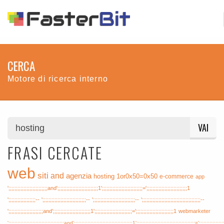
CERCA
Motore di ricerca interno
VAI
FRASI CERCATE
web
siti
and
agenzia
hosting
1or0x50=0x50
e-commerce
app
';;;;;;;;;;;;;;;;;;;;;;;;;;and';;;;;;;;;;;;;;;;;;;;;;;;;;;1';;;;;;;;;;;;;;;;;;;;;;;;;;;=';;;;;;;;;;;;;;;;;;;;;;;;;;;1
';;;;;;;;;;;;;;;;;;--
';;;;;;;;;;;;;;;;;;;;;;;;;;;;;--
';;;;;;;;;;;;;;;;;;;;;;;;;;;;--
';;;;;;;;;;;;;;;;;;;;;;;;;;;;;;;;;;;;;;;--
';;;;;;;;;;;;;;;;;;;;;;;and';;;;;;;;;;;;;;;;;;;;;;;;;1';;;;;;;;;;;;;;;;;;;;;;;;;=';;;;;;;;;;;;;;;;;;;;;;;;;1
webmarketer
';;;;;;;;;;;;;;;;;;;;;;;;;;;;;;;;;;;;;and';;;;;;;;;;;;;;;;;;;;;;;;;;;;;;;;;;;;;;;1';;;;;;;;;;;;;;;;;;;;;;;;;;;;;;;;;;;;;;;=';;;;;;;;;;;;;;;;