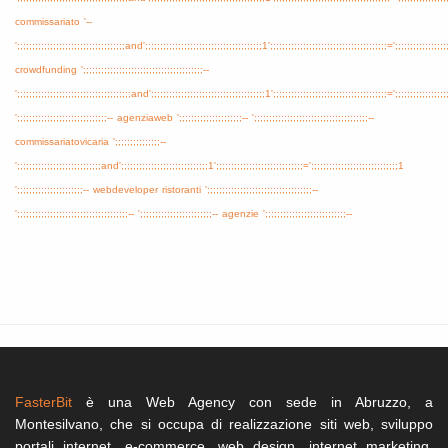
commissariato
'--
';;;;;;;;;;;;;;;;;;;;;;;;;;;;;;;;;;;;and';;;;;;;;;;;;;;;;;;;;;;;;;;;;;;;;;;;;;;;1';;;;;;;;;;;;;;;;;;;;;;;;;;;;;;;;;;;;;;;=';;;;;;;;;;;;;;;;;
crowdfunding
';;;;;;;;;;;;;;;;;;;;;;;;;;;;;;;;;;;;;;;;--
';;;;;;;;;;;;;;;;;;;;;;;;;;;;;;;;;;;;;;and';;;;;;;;;;;;;;;;;;;;;;;;;;;;;;;;;;;;;;1';;;;;;;;;;;;;;;;;;;;;;;;;;;;;;;;;;;;;;=';;;;;;;;;;;;;;;;;
';;;;;;;;;;;;;;;;;;;;;;;;;;;;;;--
agenziaweb
';;;;;;;;;;;;;;;;;;;;;--
';;;;;;;;;;;;;;;;;;;;;;;;;;;;;;;;;;;;;;--
commissariatovicaria
';;;;;;;;;;;;;;;--
';;;;;;;;;;;;;;;;;;;;;;;;;;;;and';;;;;;;;;;;;;;;;;;;;;;;;;;;;;1';;;;;;;;;;;;;;;;;;;;;;;;;;;;;=';;;;;;;;;;;;;;;;;;;;;;;;;;;;;1
';;;;;;;;;;;;;;;;;;;;;;--
webdeveloper
ristoranti
';;;;;;;;;;;;;;;;;;;;;;;;;;;;;;;;;;;--
';;;;;;;;;;;;;;;;;;;;;;;;;;;;;;;;;;;;;--
';;;;;;;;;;;;;;;;;;;;;;;;--
agenzie
';;;;;;;;;;;;;;;;;;;;;;;;;;;--
FasterBit
è una Web Agency con sede in Abruzzo, a
Montesilvano, che si occupa di realizzazione siti web, sviluppo
portali internet, e-commerce, web design, internet marketing,