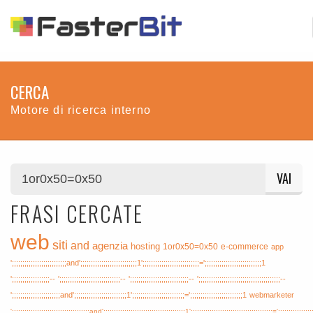
CERCA
Motore di ricerca interno
VAI
FRASI CERCATE
web
siti
and
agenzia
hosting
1or0x50=0x50
e-commerce
app
';;;;;;;;;;;;;;;;;;;;;;;;;;and';;;;;;;;;;;;;;;;;;;;;;;;;;;1';;;;;;;;;;;;;;;;;;;;;;;;;;;=';;;;;;;;;;;;;;;;;;;;;;;;;;;1
';;;;;;;;;;;;;;;;;;--
';;;;;;;;;;;;;;;;;;;;;;;;;;;;;--
';;;;;;;;;;;;;;;;;;;;;;;;;;;;--
';;;;;;;;;;;;;;;;;;;;;;;;;;;;;;;;;;;;;;;--
';;;;;;;;;;;;;;;;;;;;;;;and';;;;;;;;;;;;;;;;;;;;;;;;;1';;;;;;;;;;;;;;;;;;;;;;;;;=';;;;;;;;;;;;;;;;;;;;;;;;;1
webmarketer
';;;;;;;;;;;;;;;;;;;;;;;;;;;;;;;;;;;;;and';;;;;;;;;;;;;;;;;;;;;;;;;;;;;;;;;;;;;;;1';;;;;;;;;;;;;;;;;;;;;;;;;;;;;;;;;;;;;;;=';;;;;;;;;;;;;;;;