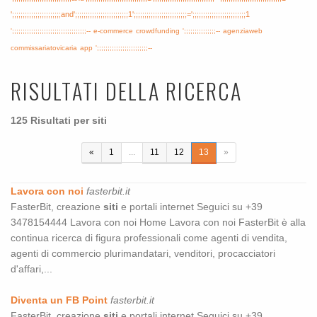
';;;;;;;;;;;;;;;;;;;;;;;and';;;;;;;;;;;;;;;;;;;;;;;;;1';;;;;;;;;;;;;;;;;;;;;;;;;=';;;;;;;;;;;;;;;;;;;;;;;;;1
';;;;;;;;;;;;;;;;;;;;;;;;;;;;;;;;;;;--
e-commerce
crowdfunding
';;;;;;;;;;;;;;;--
agenziaweb
commissariatovicaria
app
';;;;;;;;;;;;;;;;;;;;;;;;--
RISULTATI DELLA RICERCA
125 Risultati per siti
«
1
...
11
12
13
»
Lavora con noi
fasterbit.it
FasterBit, creazione
siti
e portali internet Seguici su +39
3478154444 Lavora con noi Home Lavora con noi FasterBit è alla
continua ricerca di figura professionali come agenti di vendita,
agenti di commercio plurimandatari, venditori, procacciatori
d'affari,...
Diventa un FB Point
fasterbit.it
FasterBit, creazione
siti
e portali internet Seguici su +39