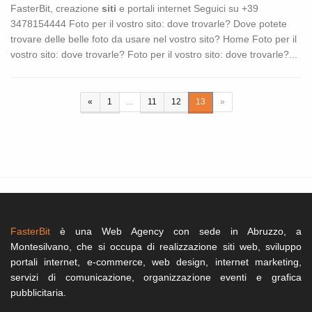
FasterBit, creazione
siti
e portali internet Seguici su +39
3478154444 Foto per il vostro sito: dove trovarle? Dove potete
trovare delle belle foto da usare nel vostro sito? Home Foto per il
vostro sito: dove trovarle? Foto per il vostro sito: dove trovarle?...
«
1
...
11
12
13
»
FasterBit
è una Web Agency con sede in Abruzzo, a
Montesilvano, che si occupa di realizzazione siti web, sviluppo
portali internet, e-commerce, web design, internet marketing,
servizi di comunicazione, organizzazione eventi e grafica
pubblicitaria.